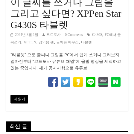
이 글씨를 쓰거나 그림을
그리고 싶다면? XPPen Star
G430S 타블렛
,
2024년 8월 1일
코드도사
0 Comments
G430S
PC에서 글
,
,
,
,
씨쓰기
XP PEN
강의용 펜
글씨용 마우스
타블렛
“타블렛” 으로 글씨나 그림을 PC에서 쉽게 쓰거나 그려보자
얼마전부터 “코드도사 유튜브 채널”에 올릴 영상을 제작하고
있는 중입니다. 제가 공지사항으로 유튜브
더 읽기
최신 글