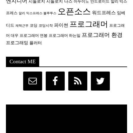
엔지니어
시놀로지
시놀로지 나스
안드로이드
아두이노
알리 익스
오픈소스
워드프레스
임베
프레스
알리 익스프레스 블루투스
프로그래머
파이썬
디드
코딩
프로그래
코딩시작
재택근무
프로그래머 환경
머 대우
프로그래머 연봉
프로그래머 하는일
프로그래밍
플러터
Contact ME